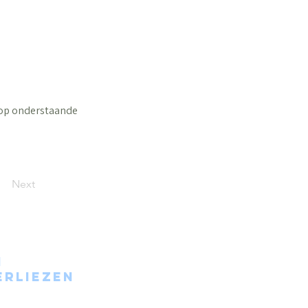
 op onderstaande
Next
n
erliezen