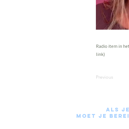
Radio item in h
link)
Previous
Als j
moet je berei