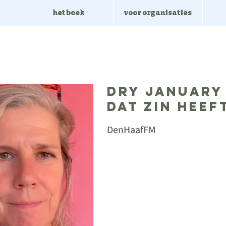
het boek
voor organisaties
Dry January
dat zin heef
DenHaafFM