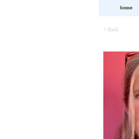
home
< Back